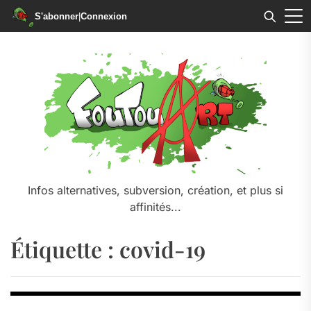
S'abonner
|
Connexion
Skip
to
the
content
Infos alternatives, subversion, création, et plus si
affinités...
Étiquette :
covid-19