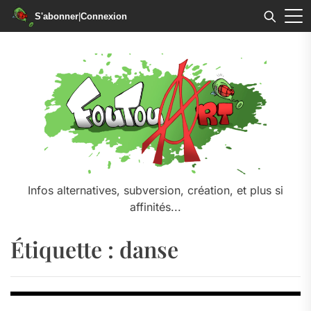
S'abonner
|
Connexion
Skip
to
the
content
Infos alternatives, subversion, création, et plus si
affinités...
Étiquette :
danse