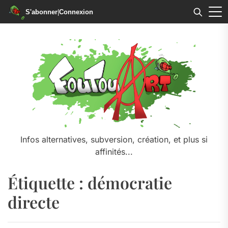
S'abonner
|
Connexion
Skip
to
the
content
Infos alternatives, subversion, création, et plus si
affinités...
Étiquette :
démocratie
directe