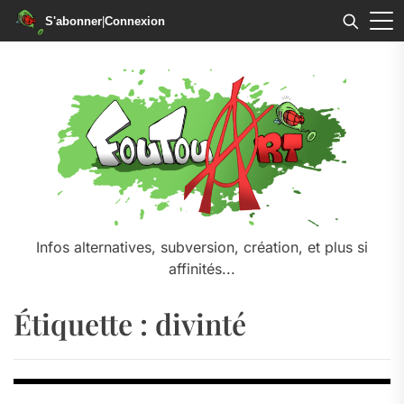
S'abonner
|
Connexion
Skip
to
the
content
Infos alternatives, subversion, création, et plus si
affinités...
Étiquette :
divinté