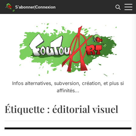
S'abonner
|
Connexion
Skip
to
the
content
Infos alternatives, subversion, création, et plus si
affinités...
Étiquette :
éditorial visuel