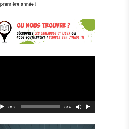
première année !
cteur
déo
00:00
00:40