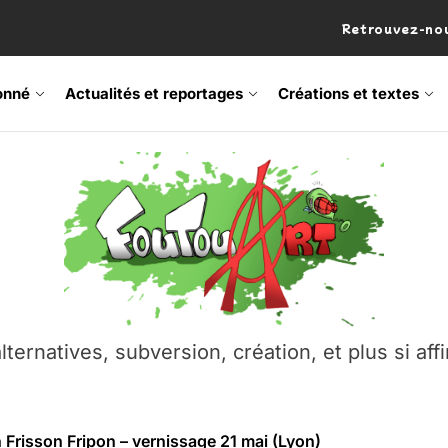
Retrouvez-nou
onné
Actualités et reportages
Créations et textes
 Frisson Fripon – vernissage 21 mai (Lyon)
os’Tock Festival – Samedi 18 juillet (Vaulx-en-Velin)
– Ŝtono, un livre réalisé par Michaël Moretti & Pierre Lacôt
emblement contre l’A412 à l’Établi (Haute-Savoie)
lternatives, subversion, création, et plus si affi
vre Montchat‑Lit – 7 juin 2026 (Lyon 3ᵉ)
 Frisson Fripon – vernissage 21 mai (Lyon)