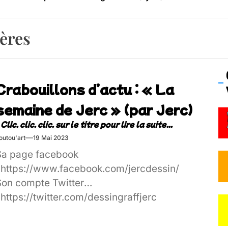
os’Tock Festival – Samedi 18 juillet (Vaulx-en-Velin)
ières
Crabouillons d’actu : « La
semaine de Jerc » (par Jerc)
outou'art
19 Mai 2023
Sa page facebook
: https://www.facebook.com/jercdessin/
Son compte Twitter
 https://twitter.com/dessingraffjerc