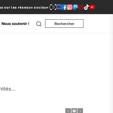
s sur les réseaux sociaux !
Search
Nous soutenir !
Rechercher
e
nités...