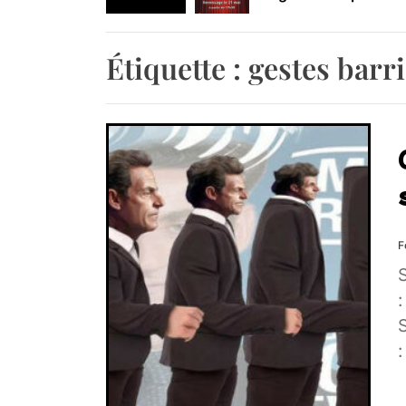
Retrouvez-nous au B
Étiquette :
gestes barr
F
: