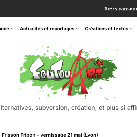
Retrouvez-nou
onné
Actualités et reportages
Créations et textes
 Frisson Fripon – vernissage 21 mai (Lyon)
os’Tock Festival – Samedi 18 juillet (Vaulx-en-Velin)
– Ŝtono, un livre réalisé par Michaël Moretti & Pierre Lacôt
emblement contre l’A412 à l’Établi (Haute-Savoie)
lternatives, subversion, création, et plus si affi
vre Montchat‑Lit – 7 juin 2026 (Lyon 3ᵉ)
 Frisson Fripon – vernissage 21 mai (Lyon)