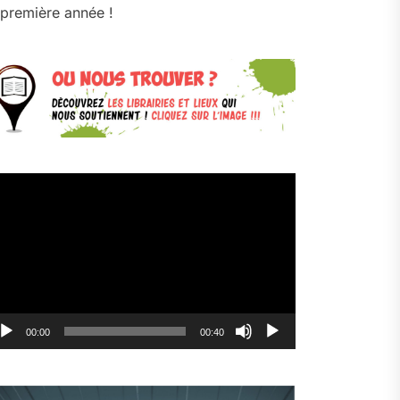
première année !
cteur
déo
00:00
00:40