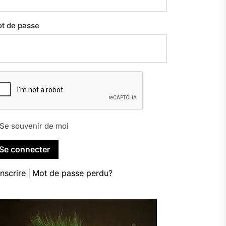
t de passe
Se souvenir de moi
inscrire
|
Mot de passe perdu?
9kgI9wf_xjg