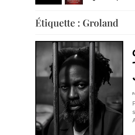
Retrouvez-nous au B
Étiquette :
Groland
F
s