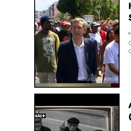
F
C
G