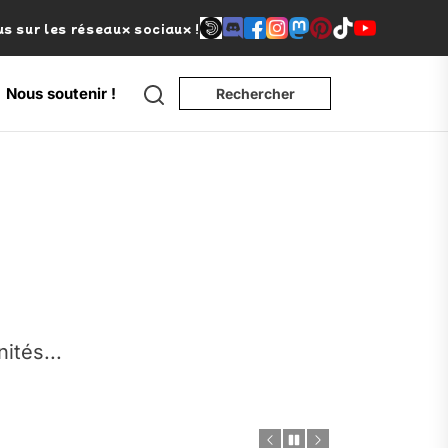
s sur les réseaux sociaux !
Search
Nous soutenir !
Rechercher
e
nités...