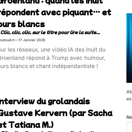
répondent avec piquant… et
ours blancs
outouArt
17 Janvier 2026
ur les réseaux, une vidéo IA des Inuit du
Groenland répond à Trump avec humour,
urs blancs et chant indépendantiste !
Ab
Interview du grolandais
ex
Gustave Kervern (par Sacha
No
et Tatiana M.)