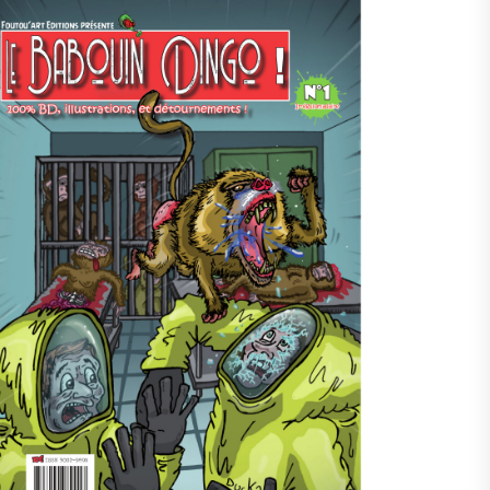
9kgI9wf_xjg