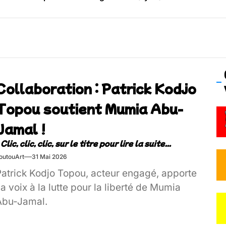
os’Tock Festival – Samedi 18 juillet (Vaulx-en-Velin)
Collaboration : Patrick Kodjo
Topou soutient Mumia Abu-
Jamal !
outouArt
31 Mai 2026
Patrick Kodjo Topou, acteur engagé, apporte
a voix à la lutte pour la liberté de Mumia
Abu-Jamal.