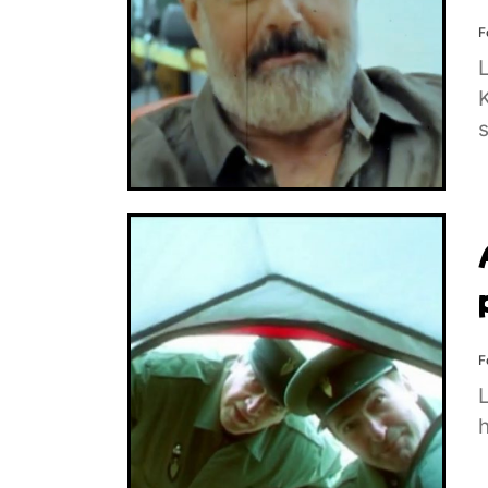
F
s
F