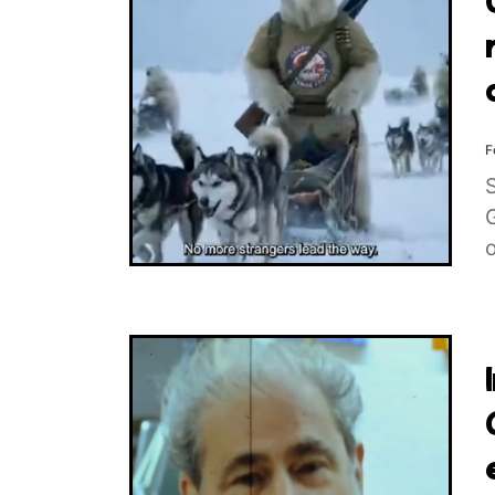
F
S
o