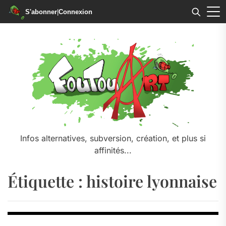
S'abonner
|
Connexion
Skip
to
the
content
Infos alternatives, subversion, création, et plus si
affinités...
Étiquette :
histoire lyonnaise