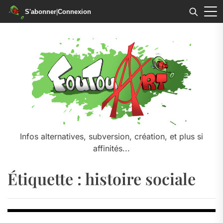
S'abonner
|
Connexion
Skip
to
the
content
Infos alternatives, subversion, création, et plus si
affinités...
Étiquette :
histoire sociale