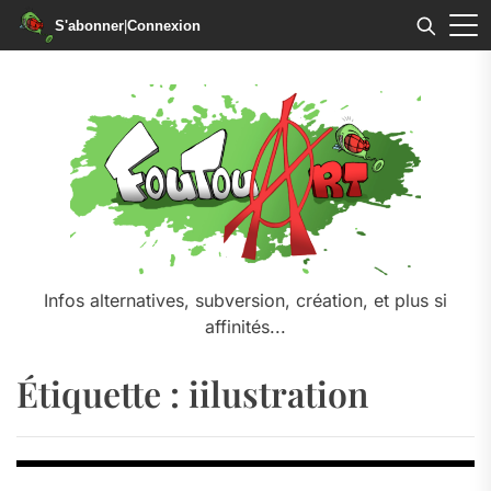
S'abonner
|
Connexion
Skip
to
the
content
Infos alternatives, subversion, création, et plus si
affinités...
Étiquette :
iilustration