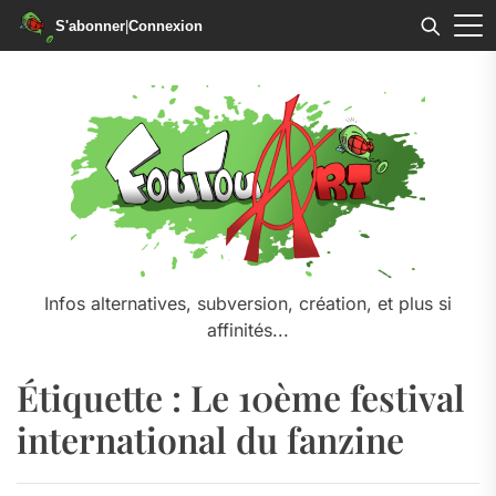
S'abonner
|
Connexion
Skip
to
the
content
Infos alternatives, subversion, création, et plus si
affinités...
Étiquette :
Le 10ème festival
international du fanzine