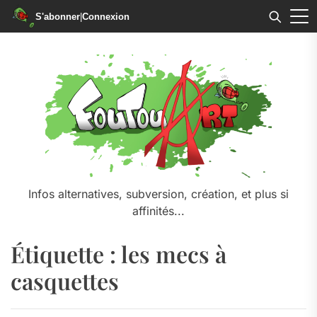
S'abonner
|
Connexion
Skip
to
the
content
Infos alternatives, subversion, création, et plus si
affinités...
Étiquette :
les mecs à
casquettes