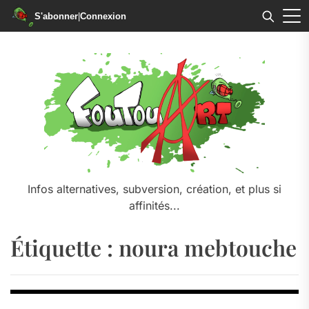
S'abonner
|
Connexion
Skip
to
the
content
Infos alternatives, subversion, création, et plus si
affinités...
Étiquette :
noura mebtouche