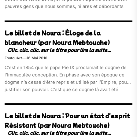
pauvres gens que nous sommes, hilares et débordants
d’énergie lors des matchs de football mais ouvrant une
bouche d’invertébrés, lorsqu’il s’agit d’enjeu économique
et politique[…]
Le billet de Noura : Éloge de la
blancheur (par Noura Mebtouche)
FoutouArt
16 Mai 2016
C’est en 1854 que le pape Pie IX proclamait le dogme de
l’Immaculée conception. En phase avec son époque ce
dogme n’a cessé d’être repris et utilisé par l’Empire, pour
justifier son pouvoir. C’est que ce dogme là avait été
ardemment et minutieusement préparé par Napoléon
Bonaparte[…]
Le billet de Noura : Pour un état d’esprit
Résistant (par Noura Mebtouche)