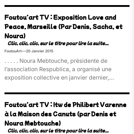
d'existence(RIE) Réalisation/ montage : Denis
Cayes
Foutou’art TV : Exposition Love and
Peace, Marseille (Par Denis, Sacha, et
Noura)
FoutouArt
20 Janvier 2015
. . . . . Noura Mebtouche, présidente de
l’association Respublica, a organisé une
exposition collective en janvier dernier,
intitulée “Peace and Love”, à la...
Foutou’art TV : Itw de Philibert Varenne
à la Maison des Canuts (par Denis et
Noura Mebtouche)