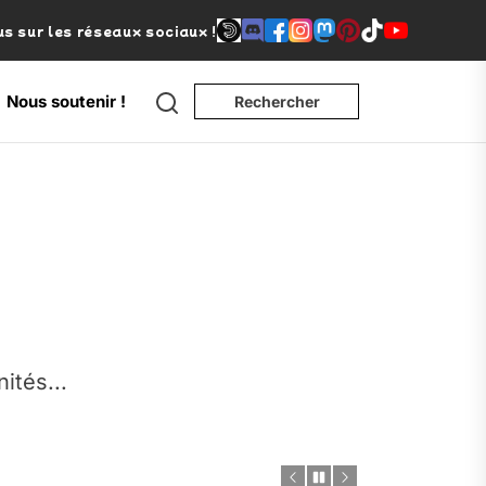
s sur les réseaux sociaux !
Search
Nous soutenir !
Rechercher
e
nités...