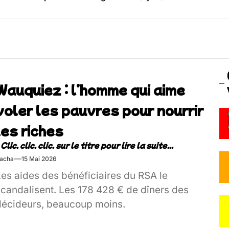
os’Tock Festival – Samedi 18 juillet (Vaulx-en-Velin)
Wauquiez : l’homme qui aime
voler les pauvres pour nourrir
les riches
acha
15 Mai 2026
Les aides des bénéficiaires du RSA le
scandalisent. Les 178 428 € de dîners des
décideurs, beaucoup moins.