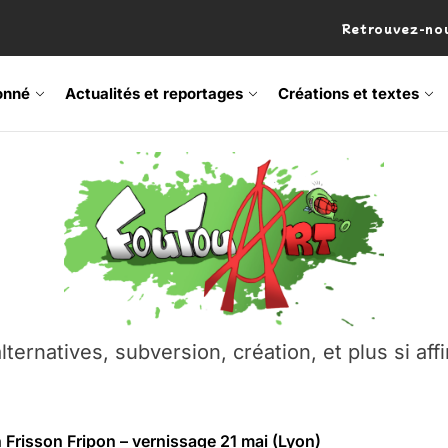
Retrouvez-nou
onné
Actualités et reportages
Créations et textes
 Frisson Fripon – vernissage 21 mai (Lyon)
os’Tock Festival – Samedi 18 juillet (Vaulx-en-Velin)
– Ŝtono, un livre réalisé par Michaël Moretti & Pierre Lacôt
emblement contre l’A412 à l’Établi (Haute-Savoie)
lternatives, subversion, création, et plus si affi
vre Montchat‑Lit – 7 juin 2026 (Lyon 3ᵉ)
 Frisson Fripon – vernissage 21 mai (Lyon)