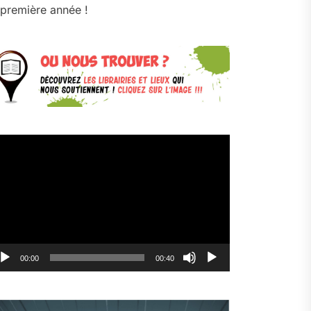
première année !
cteur
déo
00:00
00:40