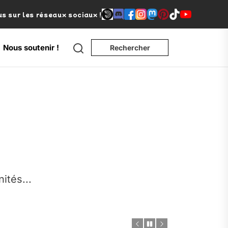
s sur les réseaux sociaux !
Search
Nous soutenir !
Rechercher
e
nités...