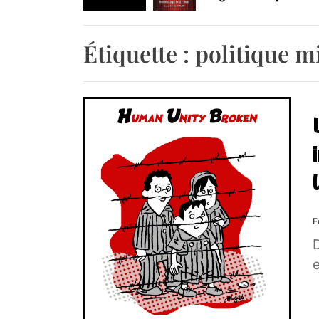
Retrouvez-nous au B
Étiquette :
politique m
F
e