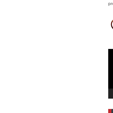
pr
Le
vi