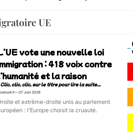
os’Tock Festival – Samedi 18 juillet (Vaulx-en-Velin)
igratoire UE
L’UE vote une nouvelle loi
immigration : 418 voix contre
l’humanité et la raison
outouArt
27 Juin 2026
Droite et extrême-droite unis au parlement
uropéen : l’Europe choisit la cruauté.