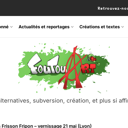
Retrouvez-nou
onné
Actualités et reportages
Créations et textes
 Frisson Fripon – vernissage 21 mai (Lyon)
os’Tock Festival – Samedi 18 juillet (Vaulx-en-Velin)
– Ŝtono, un livre réalisé par Michaël Moretti & Pierre Lacôt
emblement contre l’A412 à l’Établi (Haute-Savoie)
lternatives, subversion, création, et plus si affi
vre Montchat‑Lit – 7 juin 2026 (Lyon 3ᵉ)
 Frisson Fripon – vernissage 21 mai (Lyon)