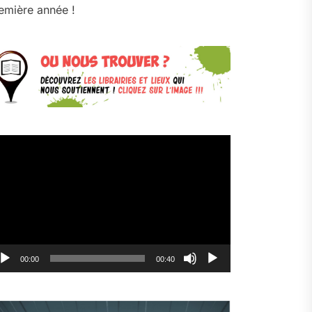
emière année !
cteur
déo
00:00
00:40