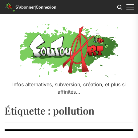
S'abonner
|
Connexion
Skip
to
the
content
Infos alternatives, subversion, création, et plus si
affinités...
Étiquette :
pollution