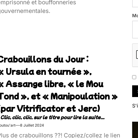
emprisonné et bouffonneries
gouvernementales.
Mo
Crabouillons du Jour :
« Ursula en tournée »,
« Assange libre, « le Mou
Tond », et « Manipoulation »
(par Vitrificator et Jerc)
S'
outou'art
8 Juillet 2024
lus de crabouillons ??! Copiez/collez le lien