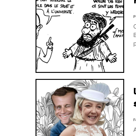
P
C
B
p
F