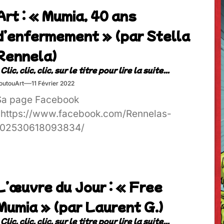
Art : « Mumia, 40 ans
d’enfermement » (par Stella
Rennela)
outouArt
11 Février 2022
Sa page Facebook
: https://www.facebook.com/Rennelas-
102530618093834/
L’œuvre du Jour : « Free
Mumia » (par Laurent G.)