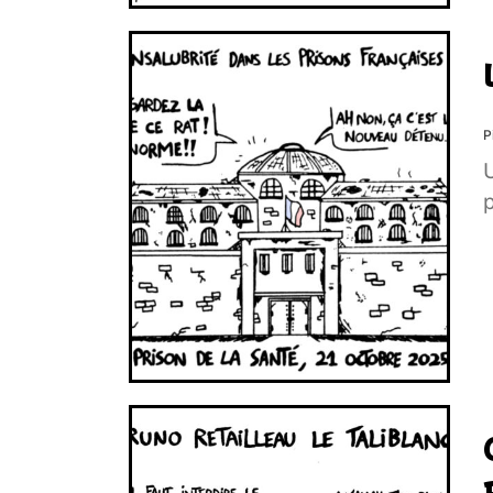
P
U
p