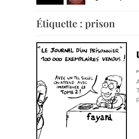
Retrouvez-nous au B
Étiquette :
prison
P
A
p