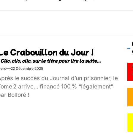
os’Tock Festival – Samedi 18 juillet (Vaulx-en-Velin)
Le Crabouillon du Jour !
iero
22 Décembre 2025
près le succès du Journal d’un prisonnier, le
Tome 2 arrive… financé 100 % “légalement”
ar Bolloré !