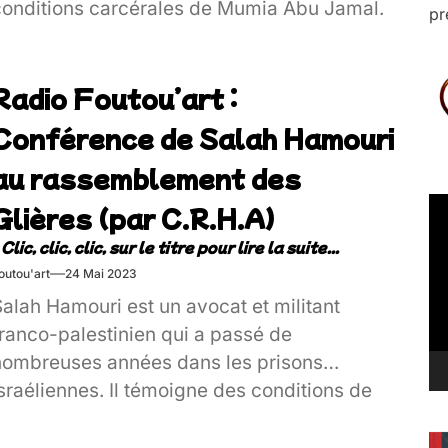
conditions carcérales de Mumia Abu Jamal.
pr
Radio Foutou’art :
Conférence de Salah Hamouri
au rassemblement des
Le
Glières (par C.R.H.A)
vi
outou'art
24 Mai 2023
alah Hamouri est un avocat et militant
franco-palestinien qui a passé de
nombreuses années dans les prisons
sraéliennes. Il témoigne des conditions de
ie des prisionniers palestiniens…