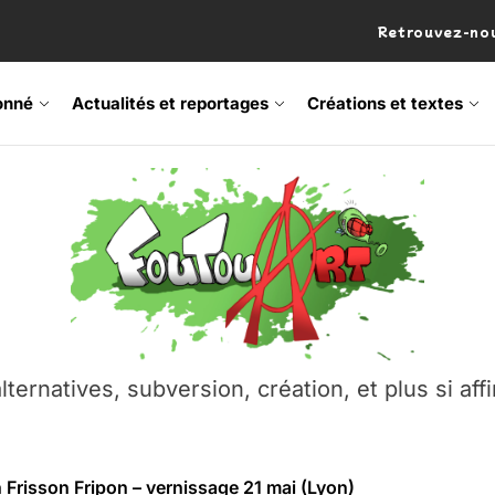
Retrouvez-nou
onné
Actualités et reportages
Créations et textes
 Frisson Fripon – vernissage 21 mai (Lyon)
os’Tock Festival – Samedi 18 juillet (Vaulx-en-Velin)
– Ŝtono, un livre réalisé par Michaël Moretti & Pierre Lacôt
emblement contre l’A412 à l’Établi (Haute-Savoie)
lternatives, subversion, création, et plus si affi
vre Montchat‑Lit – 7 juin 2026 (Lyon 3ᵉ)
 Frisson Fripon – vernissage 21 mai (Lyon)