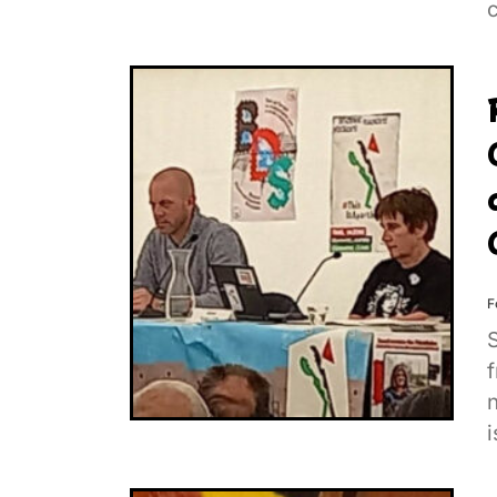
F
S
i
v