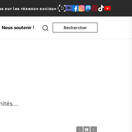
s sur les réseaux sociaux !
Search
Nous soutenir !
Rechercher
e
nités...