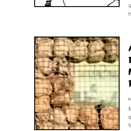
s
h
F
t