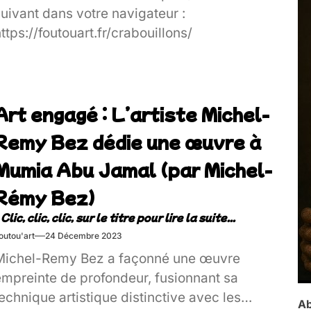
uivant dans votre navigateur :
ttps://foutouart.fr/crabouillons/
Art engagé : L’artiste Michel-
Remy Bez dédie une œuvre à
Mumia Abu Jamal (par Michel-
Rémy Bez)
outou'art
24 Décembre 2023
Michel-Remy Bez a façonné une œuvre
empreinte de profondeur, fusionnant sa
echnique artistique distinctive avec les
Ab