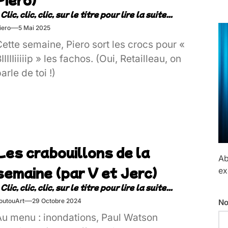
iero
5 Mai 2025
ette semaine, Piero sort les crocs pour «
IIIIIiiiiip » les fachos. (Oui, Retailleau, on
arle de toi !)
Les crabouillons de la
Ab
semaine (par V et Jerc)
ex
outouArt
29 Octobre 2024
No
Au menu : inondations, Paul Watson