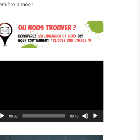
emière année !
cteur
déo
00:00
00:40