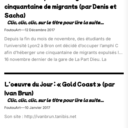
cinquantaine de migrants (par Denis et
Sacha)
FoutouArt
12 Décembre 2017
Depuis la fin du mois de novembre, des étudiants de
l’université Lyon2 à Bron ont décidé d’occuper l’amphi C
afin d’héberger une cinquantaine de migrants expulsés le
16 novembre dernier de la gare de La Part Dieu. La
Préfecture du Rhône, malgré les appels répétés de la
présidence de l’université et d’associations humanitaires,
ne semble pas se soucier du sort de ces hommes et
L’oeuvre du jour : « Gold Coast » (par
femmes en pleine trêve hivernale.[…]
Ivan Brun)
FoutouArt
10 Janvier 2017
Son site : http://ivanbrun.tanibis.net