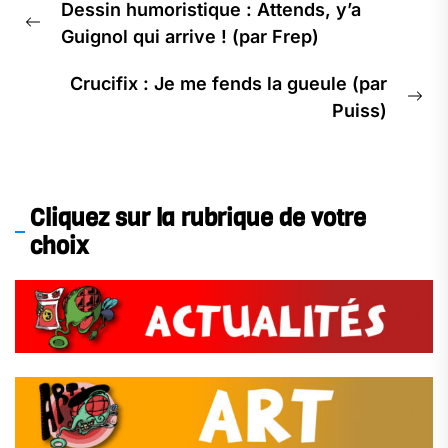
Dessin humoristique : Attends, y’a
de
Previous
Guignol qui arrive ! (par Frep)
l’article
post:
Crucifix : Je me fends la gueule (par
Ne
Puiss)
pos
Cliquez sur la rubrique de votre
choix