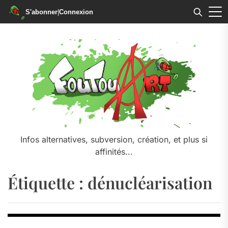
S'abonner
|
Connexion
Skip
to
the
content
Infos alternatives, subversion, création, et plus si
affinités...
Étiquette :
dénucléarisation