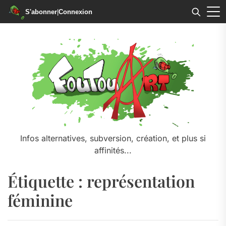
S'abonner
|
Connexion
Skip
to
the
content
Infos alternatives, subversion, création, et plus si
affinités...
Étiquette :
représentation
féminine