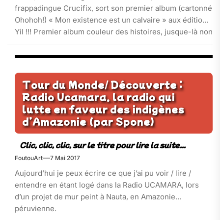
frappadingue Crucifix, sort son premier album (cartonné
Ohohoh!) « Mon existence est un calvaire » aux éditions
Yil !!! Premier album couleur des histoires, jusque-là non
révélées, du messie (ou plutôt de son iconographie), qui
nous fait la joie de nous illuminer durant 48 pages
d’humour noir et iconoclaste, tout en n’oubliant pas de
rajouter une pincée de critique sociale[…]
Tour du Monde/ Découverte :
Radio Ucamara, la radio qui
lutte en faveur des indigènes
d’Amazonie (par Spone)
FoutouArt
7 Mai 2017
Aujourd’hui je peux écrire ce que j’ai pu voir / lire /
entendre en étant logé dans la Radio UCAMARA, lors
d’un projet de mur peint à Nauta, en Amazonie
péruvienne.