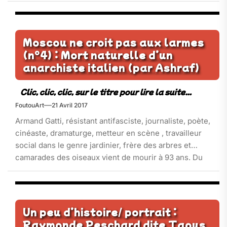
Les natifs de la région, les Kukamas, prônent et
défendent une belle manière de voir les choses. Du
positif – du respect de la nature, des animaux, des
plantes médicinales –du magique, un imaginaire en
Moscou ne croit pas aux larmes
osmose avec leur environnement…. Mais après quels
(n°4) : Mort naturelle d’un
efforts ? Quel[…]
anarchiste italien (par Ashraf)
FoutouArt
21 Avril 2017
Armand Gatti, résistant antifasciste, journaliste, poète,
cinéaste, dramaturge, metteur en scène , travailleur
social dans le genre jardinier, frère des arbres et
camarades des oiseaux vient de mourir à 93 ans. Du
tabassage à mort de son père éboueur immigré en 1942
à l’énucléation de son petit-fils par un tir de flashball en
2009, il a pu témoigner toute sa vie[…]
Un peu d’histoire/ portrait :
Raymonde Peschard dite Taous